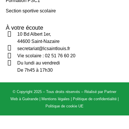
Formation PSC1
Section sportive scolaire
À votre écoute
10 Bd Albert 1er,
44600 Saint-Nazaire
secretariat@lcsaintlouis.fr
Vie scolaire :
02 51 76 60 20
Du lundi au vendredi
De 7h45 à 17h30
© Copyright 2025 – Tous droits réservés – Réalisé par
Partner
Web à Guérande
|
Mentions légales
|
Politique de confidentialité
|
Politique de cookie UE